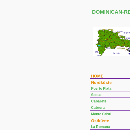
DOMINICAN-R
HOME
Nordküste
Puerto Plata
Sosua
Cabarete
Cabrera
Monte Cristi
Ostküste
La Romana