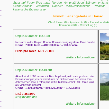
Stadt auf ihrem Weg nach Norden. An unzähligen Ständen entlang
Schnellstrasse verkaufen Händler landwirtschaftliche Produkte
keramische Erzeugnisse.
Immobilienangebote in Bonao
Villen/Häuser (0)
•
Apartments (0)
•
Fincas/Land (4)
Kommerziell (0)
•
Vermietung (0)
Objekt-Nummer: Bo-138f
Reisfarm in der Region Bonao. Bewässerungssystem. Gute Zufahrt.
Grund: 700,00 tarea = 440.160,00 m² = 108,77 acre
Preis pro Tarea: RD$ 70,000
Weitere Informationen
Objekt-Nummer: Bo-0128f
Aktuell sind 1.000 tareas mit Reis bepflanzt, mit Laser geebnet, das
Bewässerungssystem wird durch die Schwerkraft betrieben. Pro
Jahr werden zwei Ernten plus dritte Teilernte erzielt. 400 tarea wird
als Viehweide genutzt.
Grund: 1.400,00 tarea = 880.320,00 m² = 217,53 acre
US$ 1.450.000
RD$ 87.000.000
Weitere Informationen