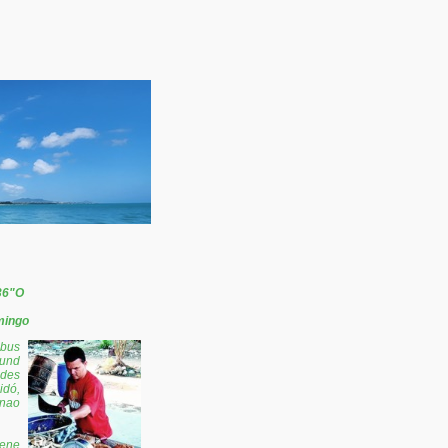
36"O
mingo
mbus
rund
 des
dó,
onao
gene