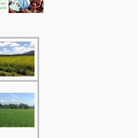
 der
 und