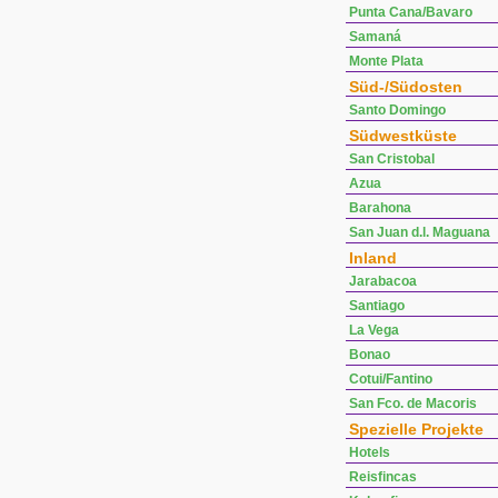
Punta Cana/Bavaro
Samaná
Monte Plata
Süd-/Südosten
Santo Domingo
Südwestküste
San Cristobal
Azua
Barahona
San Juan d.l. Maguana
Inland
Jarabacoa
Santiago
La Vega
Bonao
Cotui/Fantino
San Fco. de Macoris
Spezielle Projekte
Hotels
Reisfincas