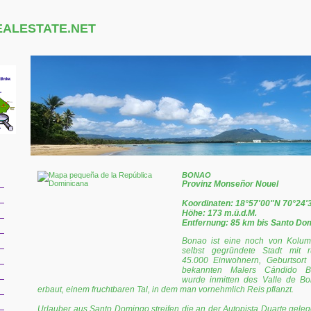
EALESTATE.NET
BONAO
Provinz Monseñor Nouel
Koordinaten: 18°57'00"N 70°24'
Höhe: 173 m.ü.d.M.
Entfernung: 85 km bis Santo Do
Bonao ist eine noch von Kolu
selbst gegründete Stadt mit 
45.000 Einwohnern, Geburtsort
bekannten Malers Cándido Bi
wurde inmitten des Valle de B
erbaut, einem fruchtbaren Tal, in dem man vornehmlich Reis pflanzt.
Urlauber aus Santo Domingo streifen die an der Autopista Duarte gele